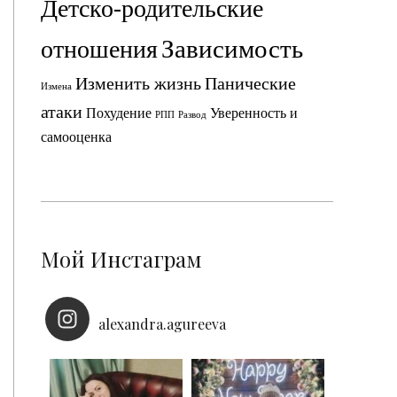
Детско-родительские
Зависимость
отношения
Изменить жизнь
Панические
Измена
атаки
Похудение
Уверенность и
РПП
Развод
самооценка
Мой Инстаграм
alexandra.agureeva