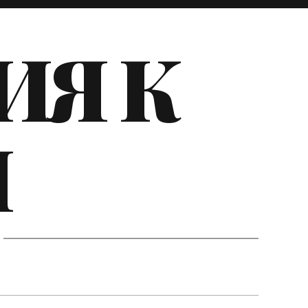
ИЯ К
И