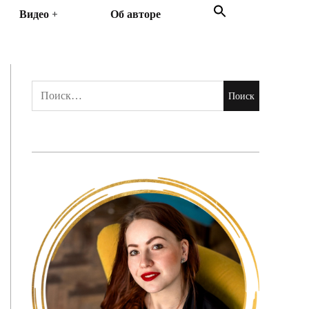
Search
Видео
Об авторе
for:
Search Button