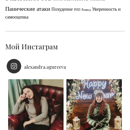
Панические атаки
Похудение
Уверенность и
РПП
Развод
самооценка
Мой Инстаграм
alexandra.agureeva