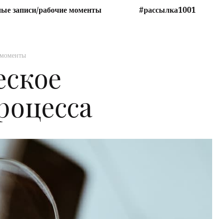
ые записи/рабочие моменты
#рассылка1001
 моменты
еское
роцесса