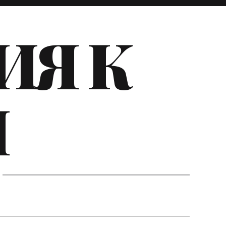
ИЯ К
И