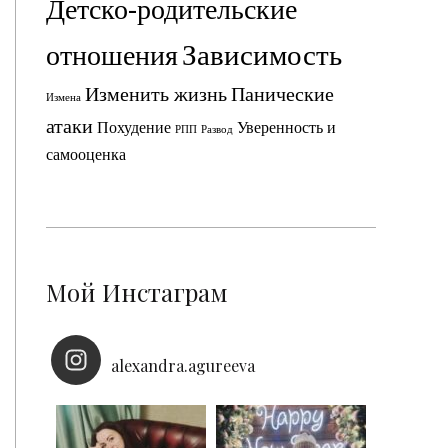
Детско-родительские
Зависимость
отношения
Изменить жизнь
Панические
Измена
атаки
Похудение
Уверенность и
РПП
Развод
самооценка
Мой Инстаграм
alexandra.agureeva