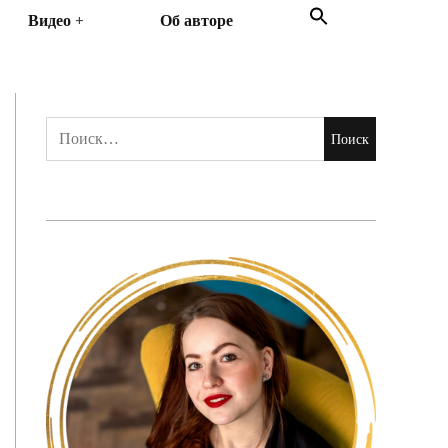
Search
Видео
Об авторе
for:
Search Button