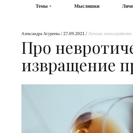
Темы
Мыслишки
Личн
Александра Агуреева
27.09.2021
Личные записи/рабочие
Про невротич
извращение п