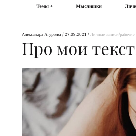
Темы
Мыслишки
Личн
Александра Агуреева
27.09.2021
Личные записи/рабочие
Про мои текс