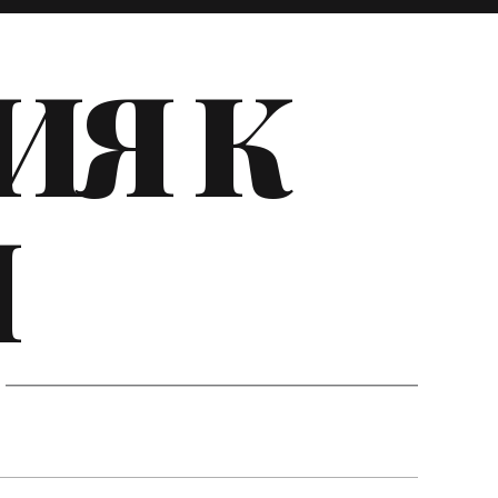
ИЯ К
И