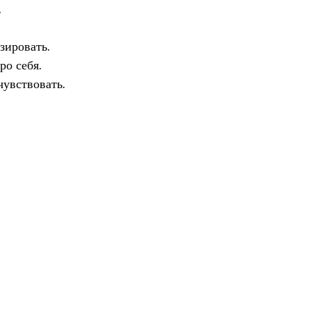
.
зировать.
ро себя.
увствовать.