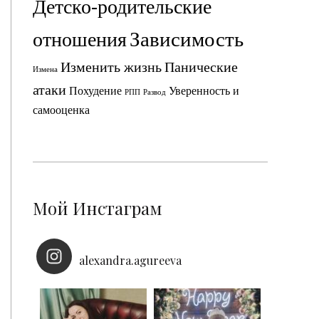
Детско-родительские
Зависимость
отношения
Изменить жизнь
Панические
Измена
атаки
Похудение
Уверенность и
РПП
Развод
самооценка
Мой Инстаграм
alexandra.agureeva