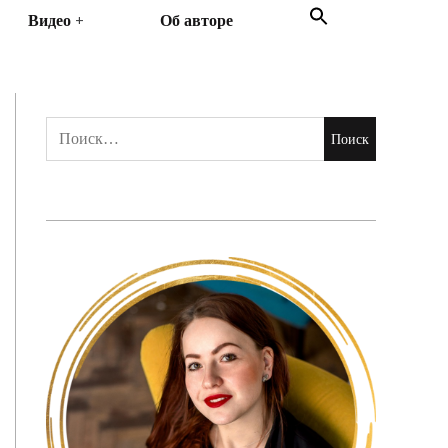
Search
Видео
Об авторе
for:
Search Button