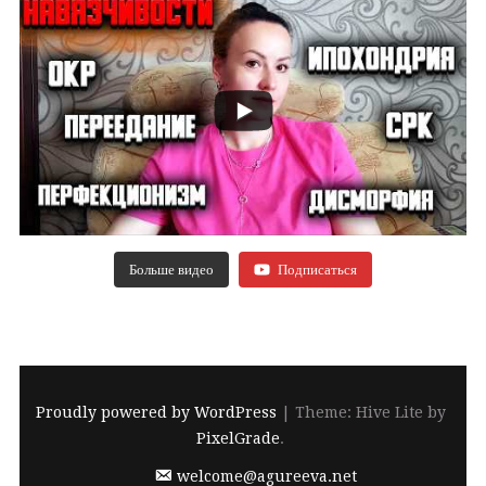
Больше видео
Подписаться
Proudly powered by WordPress
|
Theme: Hive Lite by
PixelGrade
.
welcome@agureeva.net