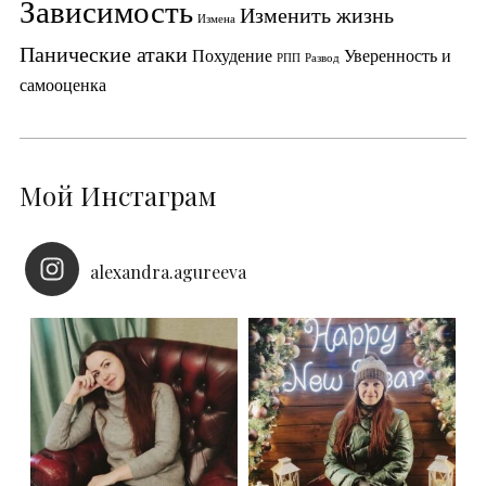
Зависимость
Изменить жизнь
Измена
Панические атаки
Похудение
Уверенность и
РПП
Развод
самооценка
Мой Инстаграм
alexandra.agureeva