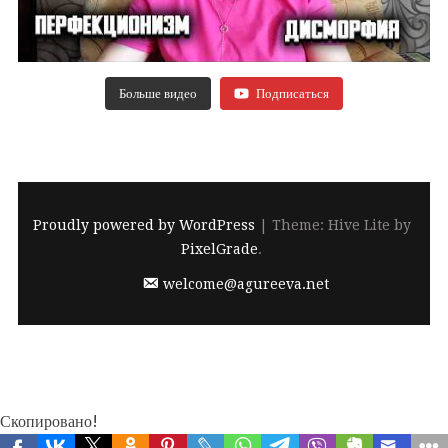
Больше видео
Подписаться
Proudly powered by WordPress
|
Theme: Hive Lite by
PixelGrade
.
welcome@agureeva.net
Скопировано!